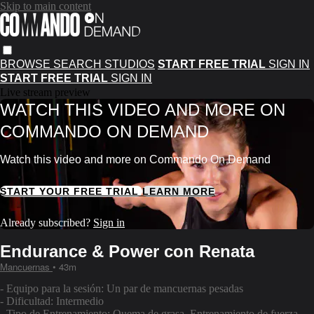
Skip to main content
BROWSE
SEARCH
STUDIOS
START FREE TRIAL
SIGN IN
START FREE TRIAL
SIGN IN
Live stream preview
WATCH THIS VIDEO AND MORE ON
COMMANDO ON DEMAND
Watch this video and more on Commando On Demand
START YOUR FREE TRIAL
LEARN MORE
Already subscribed?
Sign in
Endurance & Power con Renata
Mancuernas
• 43m
- Equipo para la sesión: Un par de mancuernas pesadas
- Dificultad: Intermedio
- Tipo de Entrenamiento: Quema de grasa, Entrenamiento de fuerza