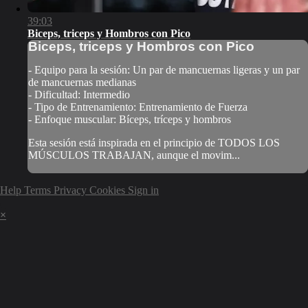
39:03
Biceps, triceps y Hombros con Pico
Biceps, triceps y Hombros con Pico
- Equipo para la sesión: Un par de mancuernas ligeras y un par
de mancuernas medianas
- Dificultad: Intermedio
- Tipo de Entrenamiento: Entrenamiento de Fuerza
- Enfoque muscular: Bíceps, tríceps y hombros
Esta sesión está inspirada en el principio de TODOS LOS
MÚSCULOS TRABAJAN, aunque el movim...
Help
Terms
Privacy
Cookies
Sign in
×