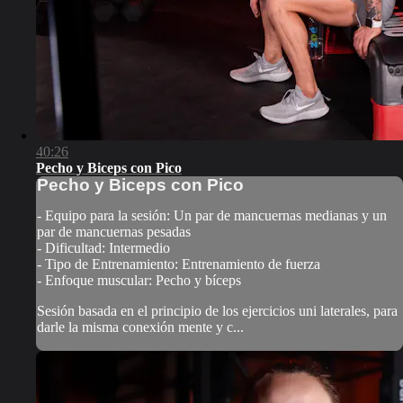
40:26
Pecho y Biceps con Pico
Pecho y Biceps con Pico
- Equipo para la sesión: Un par de mancuernas medianas y un
par de mancuernas pesadas
- Dificultad: Intermedio
- Tipo de Entrenamiento: Entrenamiento de fuerza
- Enfoque muscular: Pecho y bíceps
Sesión basada en el principio de los ejercicios uni laterales, para
darle la misma conexión mente y c...