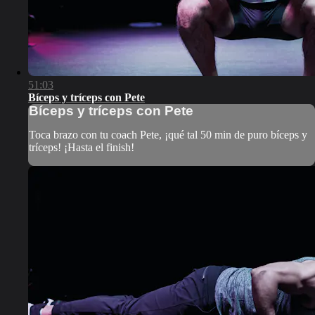
51:03
Bíceps y tríceps con Pete
Bíceps y tríceps con Pete
Toca brazo con tu coach Pete, ¡qué tal 50 min de puro bíceps y
tríceps! ¡Hasta el finish!