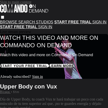
Skip to main content
BROWSE
SEARCH
STUDIOS
START FREE TRIAL
SIGN IN
START FREE TRIAL
SIGN IN
Live stream preview
WATCH THIS VIDEO AND MORE ON
COMMANDO ON DEMAND
Watch this video and more on Commando On Demand
START YOUR FREE TRIAL
LEARN MORE
Already subscribed?
Sign in
Upper Body con Vux
Bíceps
• 51m
Día de Upper Body, tu coach Vux te hará trabajar un poco con cada
músculo de tu tren superior así que, ¡no te guardes energía y déjalo
todo en cada ronda!