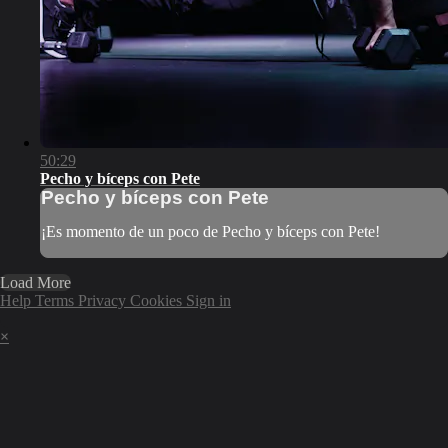
50:29
Pecho y bíceps con Pete
Pecho y bíceps con Pete
¡Es momento de un poco de Pecho y bíceps con Pete!
Load More
Help
Terms
Privacy
Cookies
Sign in
×