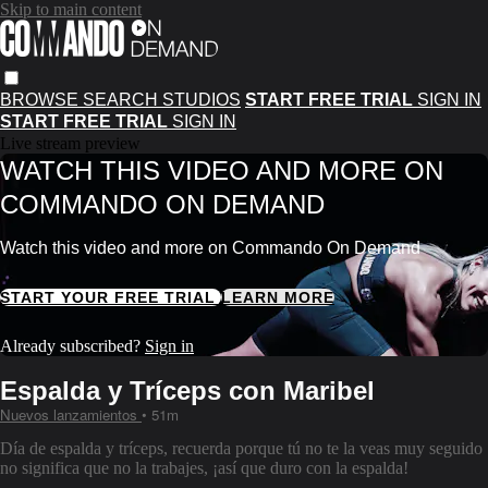
Skip to main content
BROWSE
SEARCH
STUDIOS
START FREE TRIAL
SIGN IN
START FREE TRIAL
SIGN IN
Live stream preview
WATCH THIS VIDEO AND MORE ON
COMMANDO ON DEMAND
Watch this video and more on Commando On Demand
START YOUR FREE TRIAL
LEARN MORE
Already subscribed?
Sign in
Espalda y Tríceps con Maribel
Nuevos lanzamientos
• 51m
Día de espalda y tríceps, recuerda porque tú no te la veas muy seguido
no significa que no la trabajes, ¡así que duro con la espalda!