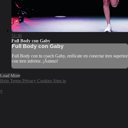
51:36
Full Body con Gaby
Full Body con Gaby
Full Body con tu coach Gaby, enfócate en conectar tren superior
con tren inferior. ¡Ánimo!
Load More
Help
Terms
Privacy
Cookies
Sign in
×