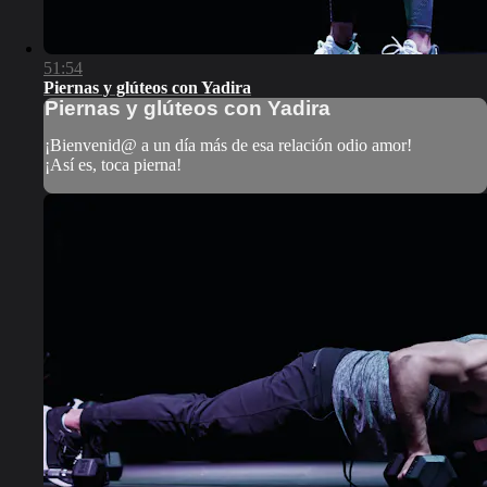
51:54
Piernas y glúteos con Yadira
Piernas y glúteos con Yadira
¡Bienvenid@ a un día más de esa relación odio amor!
¡Así es, toca pierna!