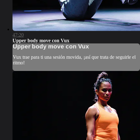
47:20
Upper body move con Vux
Upper body move con Vux
Vux trae para ti una sesión movida, ¡así que trata de seguirle el
ritmo!