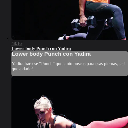
48:16
Lower body Punch con Yadira
Lower body Punch con Yadira
Yadira trae ese “Punch” que tanto buscas para esas piernas, ¡así
que a darle!