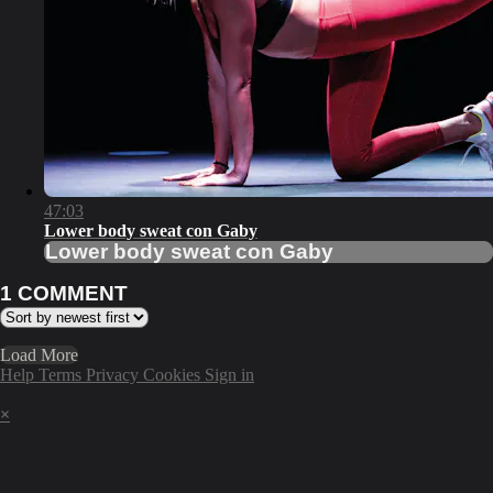
47:03
Lower body sweat con Gaby
Lower body sweat con Gaby
1
COMMENT
Load More
Help
Terms
Privacy
Cookies
Sign in
×