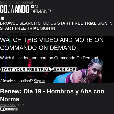
Skip to main content
BROWSE
SEARCH
STUDIOS
START FREE TRIAL
SIGN IN
START FREE TRIAL
SIGN IN
Live stream preview
WATCH THIS VIDEO AND MORE ON
COMMANDO ON DEMAND
Watch this video and more on Commando On Demand
START YOUR FREE TRIAL
LEARN MORE
Already subscribed?
Sign in
Renew: Día 19 - Hombros y Abs con
Norma
Avanzado
• 57m
1 comment