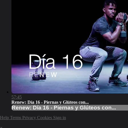
57:45
Renew: Día 16 - Piernas y Glúteos con...
Renew: Día 16 - Piernas y Glúteos con...
Help
Terms
Privacy
Cookies
Sign in
×