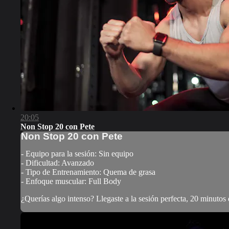
20:05
Non Stop 20 con Pete
Non Stop 20 con Pete
- Equipo para la sesión: Sin equipo
- Dificultad: Avanzado
- Tipo de Entrenamiento: Quema de grasa
- Enfoque muscular: Full Body
¿Querías algo intenso? Llegaste a la sesión perfecta, 20 minutos qu