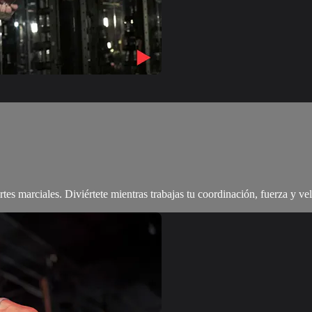
tes marciales. Diviértete mientras trabajas tu coordinación, fuerza y ve