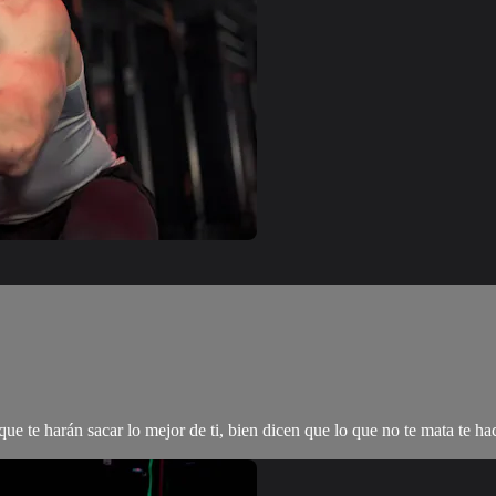
e te harán sacar lo mejor de ti, bien dicen que lo que no te mata te hace