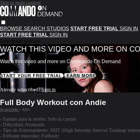
Skip to main content
BROWSE
SEARCH
STUDIOS
START FREE TRIAL
SIGN IN
START FREE TRIAL
SIGN IN
Live stream preview
WATCH THIS VIDEO AND MORE ON 
Watch this video and more on Commando On Demand
START YOUR FREE TRIAL
LEARN MORE
Already subscribed?
Sign in
Full Body Workout con Andie
Avanzado
• 42m
- Equipo para la sesión: Solo tu cuerpo
- Dificultad: Avanzado
- Tipo de Entrenamiento: HIIT (High Intensity Interval Training/ entren
- Enfoque muscular: Fullbody