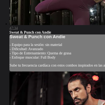
47:34
Sweat & Punch con Andie
Sweat & Punch con Andie
- Equipo para la sesión: sin material
- Dificultad: Avanzado
- Tipo de Entrenamiento: Quema de grasa
- Enfoque muscular: Full Body
Sube tu frecuencia cardíaca con estos combos inspirados en las ar