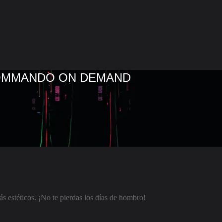
COMMANDO ON DEMAND
 estéticos. ¡No te pierdas los días de hombro!