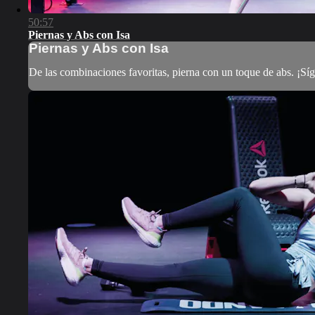
50:57
Piernas y Abs con Isa
Piernas y Abs con Isa
De las combinaciones favoritas, pierna con un toque de abs. ¡Sígu