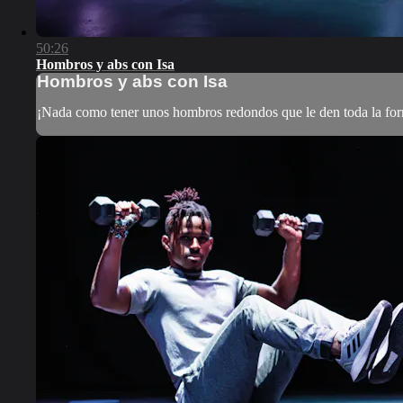
50:26
Hombros y abs con Isa
Hombros y abs con Isa
¡Nada como tener unos hombros redondos que le den toda la for