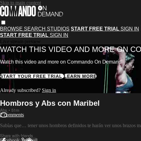
Skip to main content
BROWSE
SEARCH
STUDIOS
START FREE TRIAL
SIGN IN
START FREE TRIAL
SIGN IN
Live stream preview
WATCH THIS VIDEO AND MORE ON 
Watch this video and more on Commando On Demand
START YOUR FREE TRIAL
LEARN MORE
Already subscribed?
Sign in
Hombros y Abs con Maribel
Abs
• 51m
2 comments
Sabías que… tener unos hombros definidos te harán ver unos brazos más
Share with friends
Facebook
X
Email