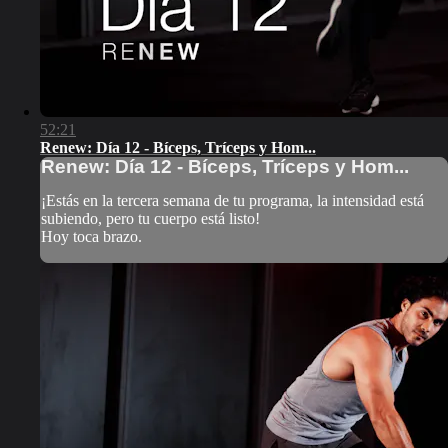
52:21
Renew: Día 12 - Bíceps, Tríceps y Hom...
Renew: Día 12 - Bíceps, Tríceps y Hom...
¡Estás en la tercera semana de tu programa, la intensidad está
subiendo, pero tu cuerpo está listo!
Hoy toca brazo.