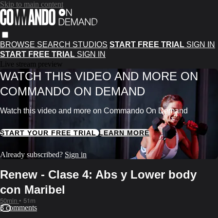
Skip to main content
BROWSE
SEARCH
STUDIOS
START FREE TRIAL
SIGN IN
START FREE TRIAL
SIGN IN
Live stream preview
WATCH THIS VIDEO AND MORE ON
COMMANDO ON DEMAND
Watch this video and more on Commando On Demand
START YOUR FREE TRIAL
LEARN MORE
Already subscribed?
Sign in
Renew - Clase 4: Abs y Lower body
con Maribel
50min
• 51m
3 comments