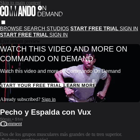
Skip to main content
BROWSE
SEARCH
STUDIOS
START FREE TRIAL
SIGN IN
START FREE TRIAL
SIGN IN
Live stream preview
WATCH THIS VIDEO AND MORE ON
COMMANDO ON DEMAND
Watch this video and more on Commando On Demand
START YOUR FREE TRIAL
LEARN MORE
Already subscribed?
Sign in
Pecho y Espalda con Vux
50min
• 51m
1 comment
Dos de los grupos musculares más grandes de tu tren superior.
¡Poderosa combinación!