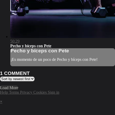
50:29
Pecho y bíceps con Pete
Pecho y bíceps con Pete
¡Es momento de un poco de Pecho y bíceps con Pete!
1
COMMENT
Load More
Help
Terms
Privacy
Cookies
Sign in
×