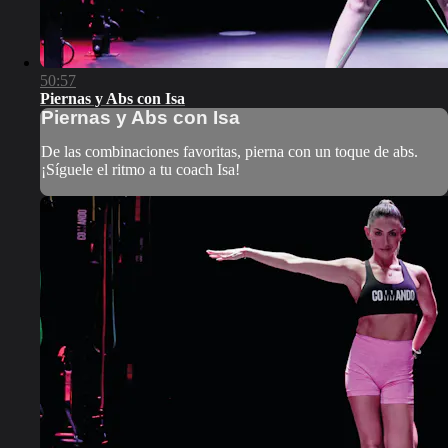
50:57
Piernas y Abs con Isa
Piernas y Abs con Isa
De las combinaciones favoritas, pierna con un toque de abs.
¡Síguele el ritmo a tu coach Isa!