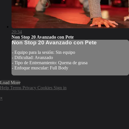
20:34
Non Stop 20 Avanzado con Pete
Non Stop 20 Avanzado con Pete
- Equipo para la sesión: Sin equipo
- Dificultad: Avanzado
- Tipo de Entrenamiento: Quema de grasa
- Enfoque muscular: Full Body
Load More
Help
Terms
Privacy
Cookies
Sign in
×