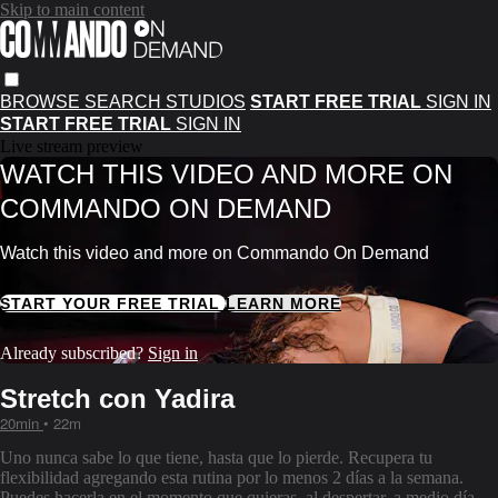
Skip to main content
BROWSE
SEARCH
STUDIOS
START FREE TRIAL
SIGN IN
START FREE TRIAL
SIGN IN
Live stream preview
WATCH THIS VIDEO AND MORE ON
COMMANDO ON DEMAND
Watch this video and more on Commando On Demand
START YOUR FREE TRIAL
LEARN MORE
Already subscribed?
Sign in
Stretch con Yadira
20min
• 22m
Uno nunca sabe lo que tiene, hasta que lo pierde. Recupera tu
flexibilidad agregando esta rutina por lo menos 2 días a la semana.
Puedes hacerla en el momento que quieras, al despertar, a medio día,