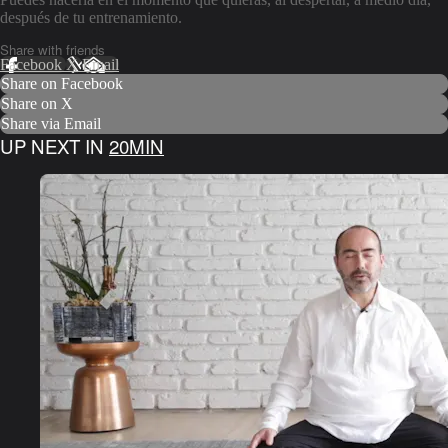
después de tu entrenamiento.
Share with friends
Facebook
X
Email
Share on Facebook
Share on X
Share via Email
UP NEXT IN
20MIN