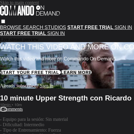
Skip to main content
BROWSE
SEARCH
STUDIOS
START FREE TRIAL
SIGN IN
START FREE TRIAL
SIGN IN
Live stream preview
WATCH THIS VIDEO AND MORE ON 
Watch this video and more on Commando On Demand
START YOUR FREE TRIAL
LEARN MORE
Already subscribed?
Sign in
10 minute Upper Strength con Ricardo
10min
• 10m
3 comments
- Equipo para la sesión: Sin material
- Dificultad: Intermedio
- Tipo de Entrenamiento: Fuerza