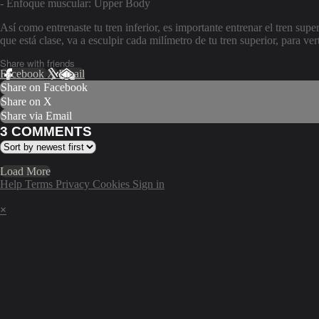
- Enfoque muscular: Upper Body
Así como entrenaste tu tren inferior, es importante entrenar el tren supe
que está clase, va a esculpir cada milímetro de tu tren superior, para vert
Share with friends
Facebook
X
Email
Share on Facebook
Share on X
Share via Email
3
COMMENTS
Load More
Help
Terms
Privacy
Cookies
Sign in
×